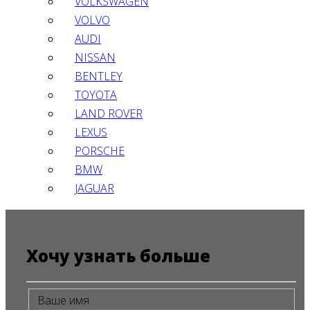
VOLKSWAGEN
VOLVO
AUDI
NISSAN
BENTLEY
TOYOTA
LAND ROVER
LEXUS
PORSCHE
BMW
JAGUAR
Хочу узнать больше
Ваше имя