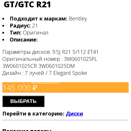
Чехлы на авто
GT/GTC R21
Подходит к маркам:
Bentley
NISSAN
Радиус:
21
Тип:
Оригинал
Описание:
BENTLEY
Параметры дисков: 9.5J R21 5/112 ET41
Оригинальный номер : 3W0601025FL
TOYOTA
3W0601025CR 3W0601025DM
Дизайн : 7 лучей / 7 Elegant Spoke
LAND ROVER
145 000
₽
LEXUS
ВЫБРАТЬ
Перейти в категорию:
Диски
PORSCHE