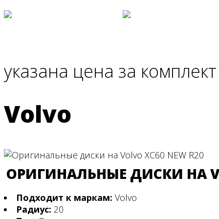
Меню
указана цена за комплект
MERCEDES
Volvo
8-800-600-72-76
VOLKSWAGEN
Написать в WhatsApp
VOLVO
ОРИГИНАЛЬНЫЕ ДИСКИ НА VO
AUDI
Подходит к маркам:
Volvo
Радиус:
20