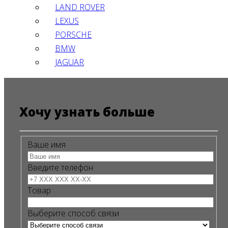
LAND ROVER
LEXUS
PORSCHE
BMW
JAGUAR
Хочу узнать больше
Ваше имя
Введите телефон
Товар
Выберите способ связи