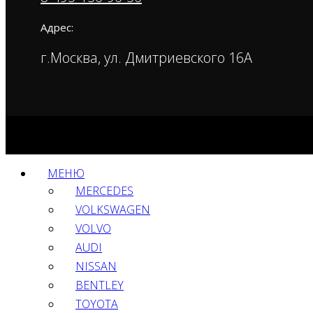
Адрес:
г.Москва, ул. Дмитриевского 16А
МЕНЮ
MERCEDES
VOLKSWAGEN
VOLVO
AUDI
NISSAN
BENTLEY
TOYOTA