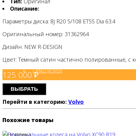
Тип:
Оригинал
NISSAN
Описание:
Параметры диска: 8J R20 5/108 ET55 Dia 63.4
Чехлы на авто
BENTLEY
Оригинальный номер: 31362964
Дизайн: NEW R-DESIGN
TOYOTA
Цвет: Темный сатин частично полированные, с 
LAND ROVER
125 000
₽
ВЫБРАТЬ
LEXUS
Перейти в категорию:
Volvo
PORSCHE
Похожие товары
BMW